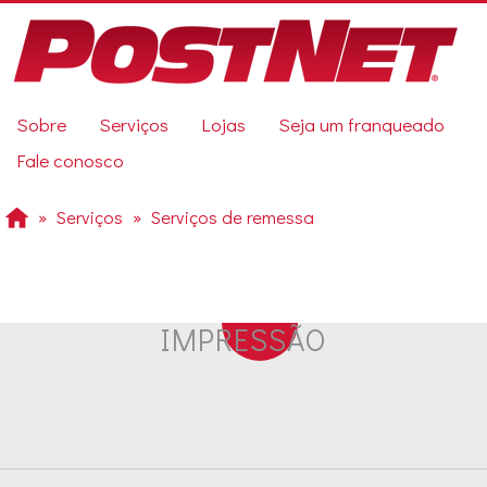
Pular
para
o
conteúdo
principal
Previous
Sobre
Serviços
Lojas
Seja um franqueado
Next
Fale conosco
Serviços
Serviços de remessa
IMPRESSÃO