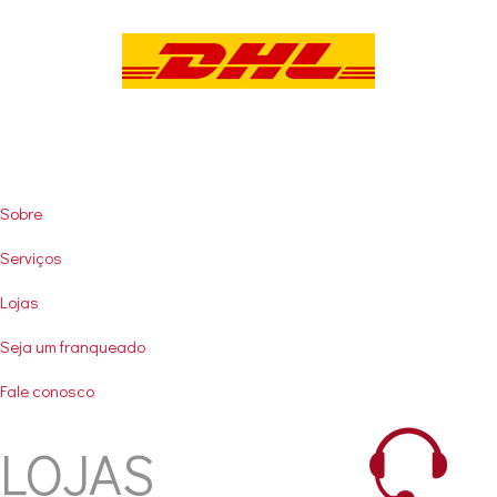
User
Sobre
account
Serviços
menu
Lojas
Seja um franqueado
Fale conosco
LOJAS