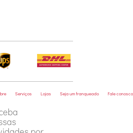
bre
Serviços
Lojas
Seja um franqueado
Fale conosco
ceba
ssas
vidades por