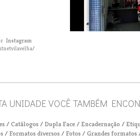
br
Instagram
tnetvilavelha/
es
Catálogos
Dupla Face
Encadernação
Etiq
os
Formatos diversos
Fotos
Grandes formatos