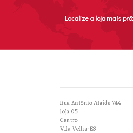
Next
Localize a loja mais pr
Rua Antônio Ataíde 744
loja 05
Centro
Vila Velha
-
ES