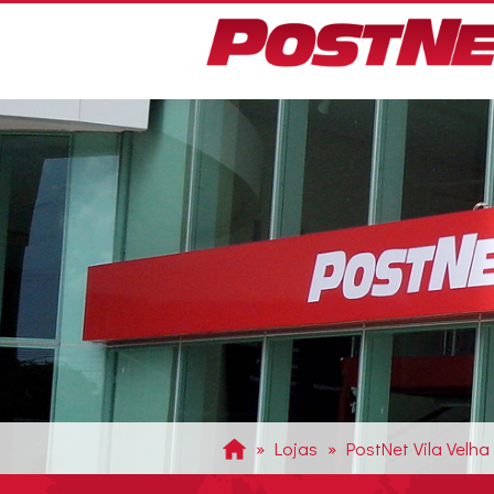
Pular
para
o
conteúdo
principal
Lojas
PostNet Vila Velha
Previous