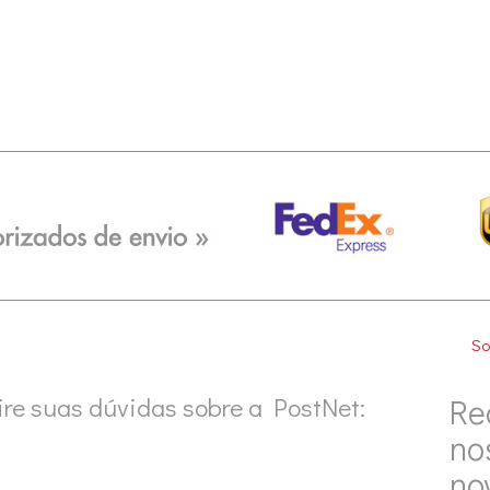
So
ire suas dúvidas sobre a PostNet:
Re
no
no